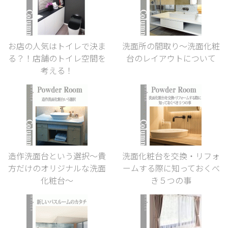
お店の人気はトイレで決ま
洗面所の間取り～洗面化粧
る？！店舗のトイレ空間を
台のレイアウトについて
考える！
造作洗面台という選択〜貴
洗面化粧台を交換・リフォ
方だけのオリジナルな洗面
ームする際に知っておくべ
化粧台〜
き５つの事