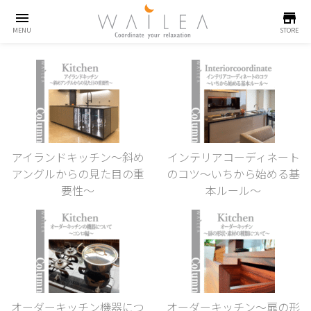
menu
store
MENU
STORE
アイランドキッチン～斜め
インテリアコーディネート
アングルからの見た目の重
のコツ～いちから始める基
要性～
本ルール～
オーダーキッチン機器につ
オーダーキッチン〜扉の形