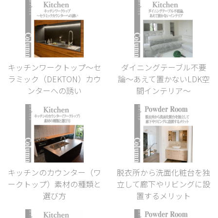
キッチンワークトップ〜セ
ダイニングテーブル不要
ラミック（DEKTON）カウ
論〜あえて置かないLDK空
ンターへの誘い
間インテリア〜
キッチンのカウンター（ワ
脱衣所から洗面化粧台を独
ークトップ）素材の種類と
立して廊下やリビングに設
選び方
置するメリット