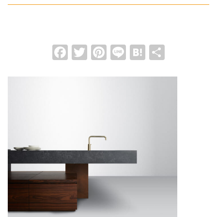
Facebook
Twitter
Pinterest
Line
Hatena
共
有