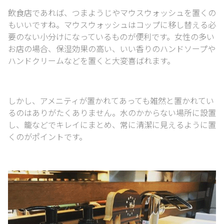
飲食店であれば、つまようじやマウスウォッシュを置くの
もいいですね。
マウスウォッシュはコップに移し替える必
要のない小分けになっているものが便利です。
女性の多い
お店の場合、保湿効果の高い、
いい香りのハンドソープや
ハンドクリームなどを置くと大変喜ばれます。
しかし、アメニティが置かれてあっても雑然と置かれてい
るのはありがたくありません。
水のかからない場所に設置
し、籠などでキレイにまとめ、
常に清潔に見えるように置
くのがポイントです。