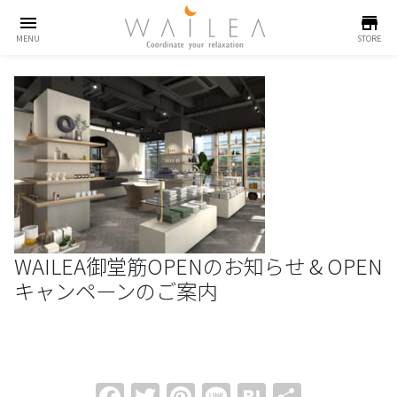
menu
store
MENU
STORE
WAILEA御堂筋OPENのお知らせ & OPEN
キャンペーンのご案内
Facebook
Twitter
Pinterest
Line
Hatena
共