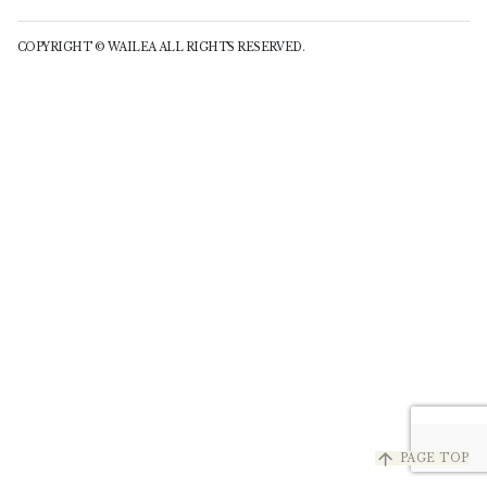
COPYRIGHT © WAILEA ALL RIGHTS RESERVED.
arrow_upward
PAGE TOP