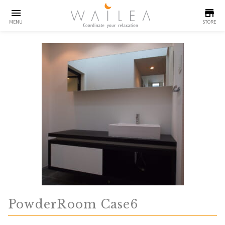
menu
store
MENU
STORE
PowderRoom Case6