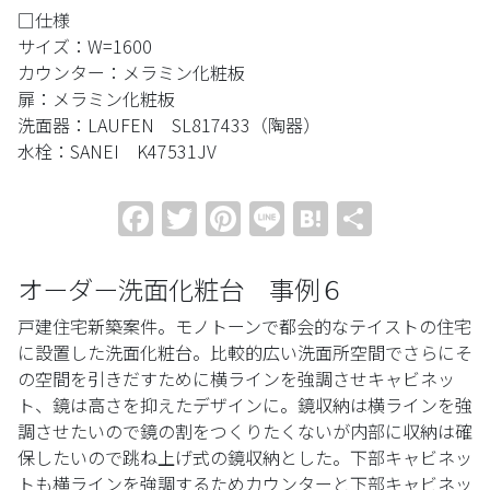
□仕様
サイズ：W=1600
カウンター：メラミン化粧板
扉：メラミン化粧板
洗面器：LAUFEN SL817433（陶器）
水栓：SANEI K47531JV
Facebook
Twitter
Pinterest
Line
Hatena
共
有
オーダー洗面化粧台 事例６
戸建住宅新築案件。モノトーンで都会的なテイストの住宅
に設置した洗面化粧台。比較的広い洗面所空間でさらにそ
の空間を引きだすために横ラインを強調させキャビネッ
ト、鏡は高さを抑えたデザインに。鏡収納は横ラインを強
調させたいので鏡の割をつくりたくないが内部に収納は確
保したいので跳ね上げ式の鏡収納とした。下部キャビネッ
トも横ラインを強調するためカウンターと下部キャビネッ