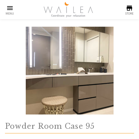
menu
store
MENU
STORE
Powder Room Case 95