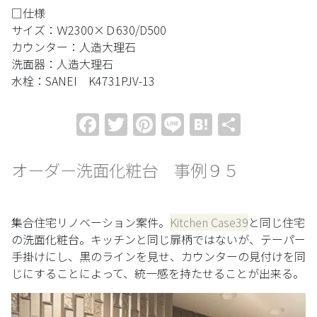
□仕様
サイズ：Ｗ2300×Ｄ630/D500
カウンター：人造大理石
洗面器：人造大理石
水栓：SANEI K4731PJV-13
Facebook
Twitter
Pinterest
Line
Hatena
共
有
オーダー洗面化粧台 事例９５
集合住宅リノベーション案件。
Kitchen Case39
と同じ住宅
の洗面化粧台。キッチンと同じ扉柄ではないが、テーパー
手掛けにし、黒のラインを見せ、カウンターの見付けを同
じにすることによって、統一感を持たせることが出来る。