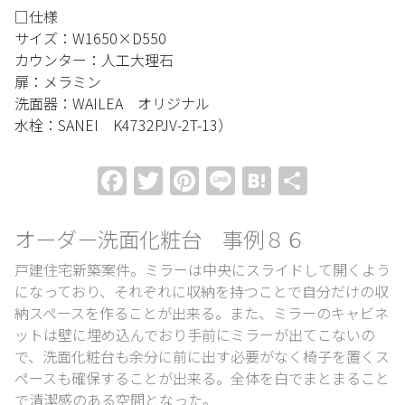
□仕様
サイズ：W1650×D550
カウンター：人工大理石
扉：メラミン
洗面器：WAILEA オリジナル
水栓：SANEI K4732PJV-2T-13）
Facebook
Twitter
Pinterest
Line
Hatena
共
有
オーダー洗面化粧台 事例８６
戸建住宅新築案件。ミラーは中央にスライドして開くよう
になっており、それぞれに収納を持つことで自分だけの収
納スペースを作ることが出来る。また、ミラーのキャビネ
ットは壁に埋め込んでおり手前にミラーが出てこないの
で、洗面化粧台も余分に前に出す必要がなく椅子を置くス
ペースも確保することが出来る。全体を白でまとまること
で清潔感のある空間となった。