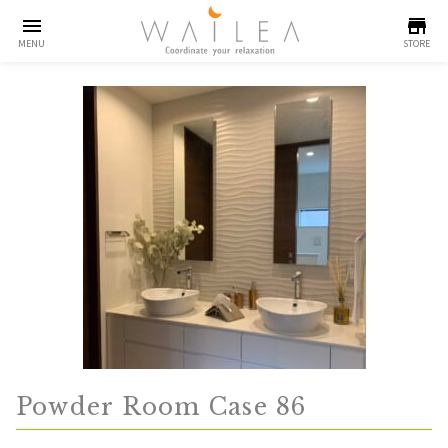
menu
store
MENU
STORE
Powder Room Case 86