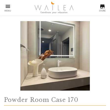
menu
store
MENU
STORE
Powder Room Case 170