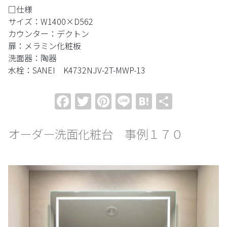
□仕様
サイズ：W1400×D562
カウンター：デクトン
扉：メラミン化粧板
洗面器：陶器
水栓：SANEI K4732NJV-2T-MWP-13
Facebook
Twitter
Pinterest
Line
Hatena
共
有
オーダー洗面化粧台 事例１７０