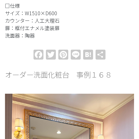
□仕様
サイズ：W1510×D600
カウンター：人工大理石
扉：框付エナメル塗装扉
洗面器：陶器
Facebook
Twitter
Pinterest
Line
Hatena
共
有
オーダー洗面化粧台 事例１６８