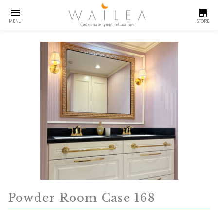
menu
store
MENU
STORE
Powder Room Case 168