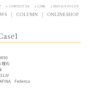
arrow_right
arrow_right
arrow_right
P
CONTACT US
LINK
PRIVACY POLICY
|
|
EWS
COLUMN
ONLINESHOP
Case1
650
大理石
板
31JV
INA Federica