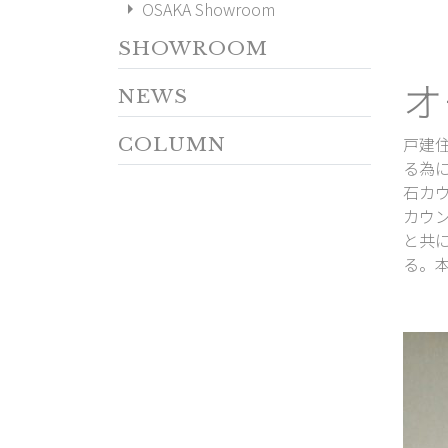
arrow_right
OSAKA Showroom
SHOWROOM
オ
NEWS
戸建
COLUMN
る為
石カ
カウ
と共
る。