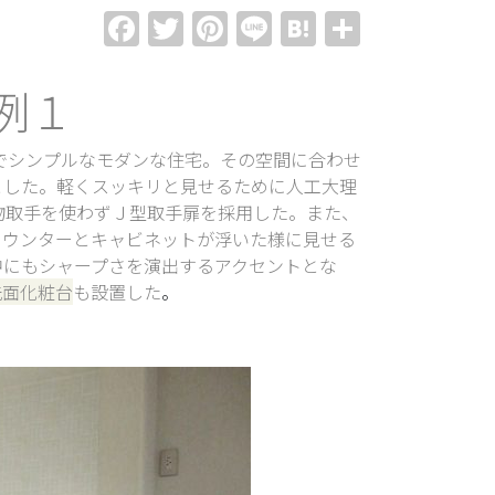
Facebook
Twitter
Pinterest
Line
Hatena
共
有
例１
でシンプルなモダンな住宅。その空間に合わせ
とした。軽くスッキリと見せるために人工大理
物取手を使わずＪ型取手扉を採用した。また、
カウンターとキャビネットが浮いた様に見せる
中にもシャープさを演出するアクセントとな
洗面化粧台
も設置した
。