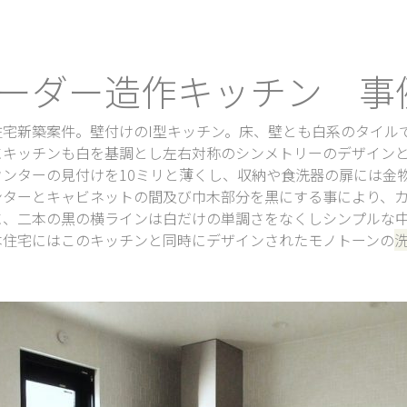
ーダー造作キッチン 事
住宅新築案件。壁付けのI型キッチン。床、壁とも白系のタイル
にキッチンも白を基調とし左右対称のシンメトリーのデザイン
ウンターの見付けを10ミリと薄くし、収納や食洗器の扉には金
ンターとキャビネットの間及び巾木部分を黒にする事により、
に、二本の黒の横ラインは白だけの単調さをなくしシンプルな
本住宅にはこのキッチンと同時にデザインされたモノトーンの