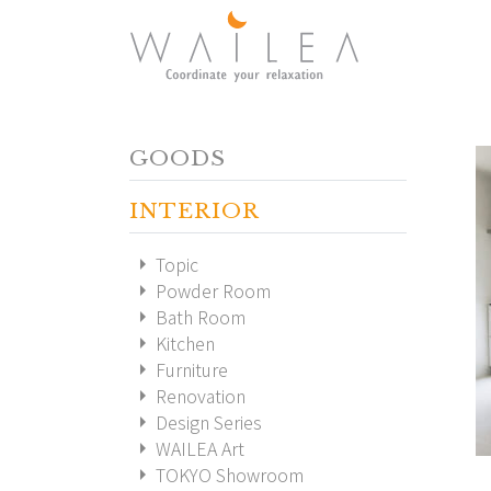
GOODS
INTERIOR
arrow_right
Topic
arrow_right
Powder Room
arrow_right
Bath Room
arrow_right
Kitchen
arrow_right
Furniture
arrow_right
Renovation
arrow_right
Design Series
arrow_right
WAILEA Art
arrow_right
TOKYO Showroom