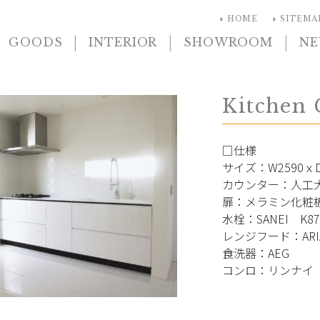
arrow_right
arrow_right
HOME
SITEMA
|
|
|
GOODS
INTERIOR
SHOWROOM
N
Kitchen 
□仕様
サイズ：W2590ｘD
カウンター：人工
扉：メラミン化粧
水栓：SANEI K87
レンジフード：ARIAF
食洗器：AEG
コンロ：リンナイ