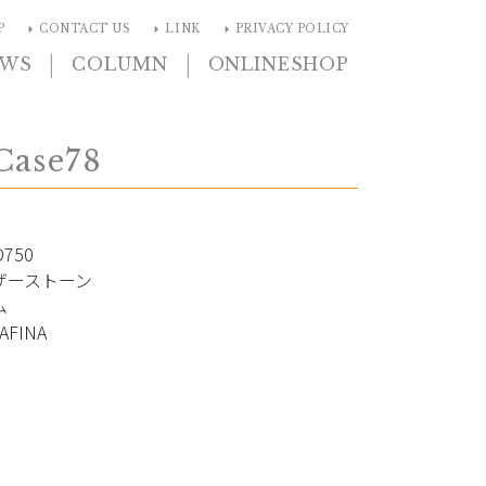
arrow_right
arrow_right
arrow_right
P
CONTACT US
LINK
PRIVACY POLICY
|
|
EWS
COLUMN
ONLINESHOP
Case78
750
ザーストーン
ム
FINA
c