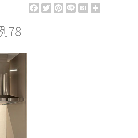
Facebook
Twitter
Pinterest
Line
Hatena
共
有
78