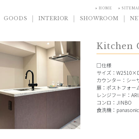
arrow_right
arrow_right
HOME
SITEMA
|
|
|
GOODS
INTERIOR
SHOWROOM
N
Kitchen 
□仕様
サイズ：W2510×D
カウンター：シー
扉：ポストフォー
レンジフード：ARIA
コンロ：JINBO
食洗機：panasoni