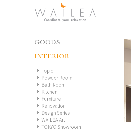
GOODS
INTERIOR
arrow_right
Topic
arrow_right
Powder Room
arrow_right
Bath Room
arrow_right
Kitchen
arrow_right
Furniture
arrow_right
Renovation
arrow_right
Design Series
arrow_right
WAILEA Art
arrow_right
TOKYO Showroom