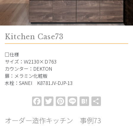
Kitchen Case73
□仕様
サイズ：Ｗ2130×Ｄ763
カウンター：DEKTON
扉：メラミン化粧板
水栓：SANEI K8781JV-DJP-13
Facebook
Twitter
Pinterest
Line
Hatena
共
有
オーダー造作キッチン 事例73