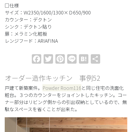
□仕様
サイズ：Ｗ2350/1600/1300×Ｄ650/900
カウンター：デクトン
シンク：デクトン貼り
扉：メラミン化粧板
レンジフード：ARIAFINA
Facebook
Twitter
Pinterest
Line
Hatena
共
有
オーダー造作キッチン 事例52
戸建て新築案件。
Powder Room116
と同じ住宅の洗面化
粧台。３つのカウンターをジョイントしたキッチン。コー
ナー部分はリビング側からの引出収納としているので、無
駄なスペースを省くことが出来た。