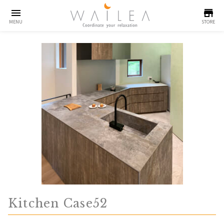
menu
store
MENU
STORE
Kitchen Case52