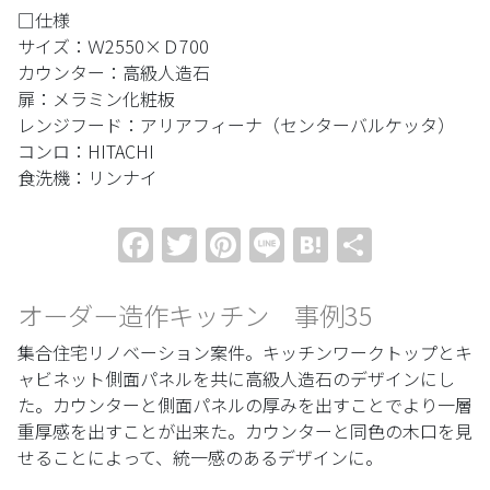
□仕様
サイズ：Ｗ2550×Ｄ700
カウンター：高級人造石
扉：メラミン化粧板
レンジフード：アリアフィーナ（センターバルケッタ）
コンロ：HITACHI
食洗機：リンナイ
Facebook
Twitter
Pinterest
Line
Hatena
共
有
オーダー造作キッチン 事例35
集合住宅リノベーション案件。キッチンワークトップとキ
ャビネット側面パネルを共に高級人造石のデザインにし
た。カウンターと側面パネルの厚みを出すことでより一層
重厚感を出すことが出来た。カウンターと同色の木口を見
せることによって、統一感のあるデザインに。