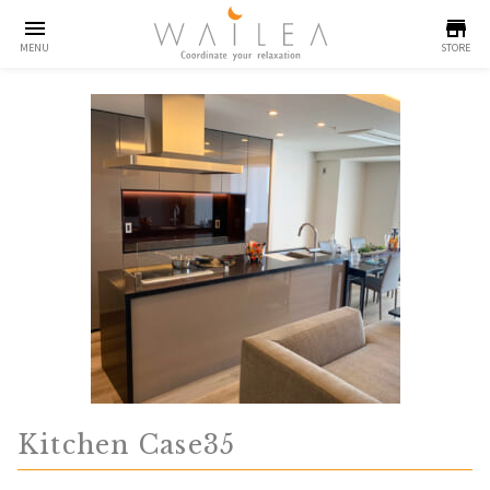
menu
store
MENU
STORE
Kitchen Case35