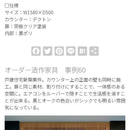
□仕様
サイズ：W1580×D500
カウンター：デクトン
扉：突板クリア塗装
内部：黒ポリ
Facebook
Twitter
Pinterest
Line
Hatena
共
有
オーダー造作家具 事例60
戸建住宅新築案件。カウンター上の正面の壁も同時に施
工。扉と同じ素材、割り付けにすることで、一体感のある
空間に。エアコンをルーバーで隠すことで生活感を消すこ
とが出来る。黒とオークの色合いがシックでも明るい雰囲
気になっている。