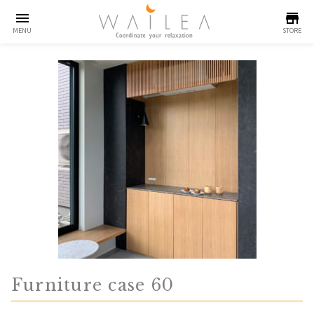
menu
store
MENU
STORE
Furniture case 60