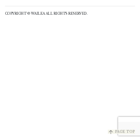
COPYRIGHT © WAILEA ALL RIGHTS RESERVED.
arrow_upward
PAGE TOP