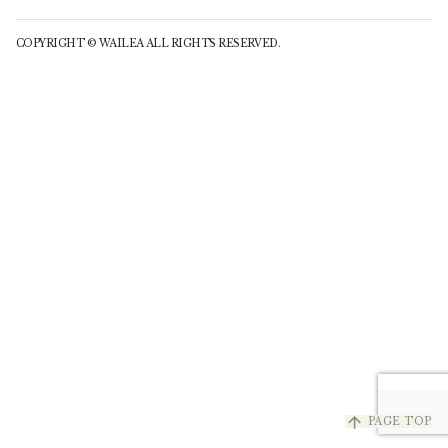
COPYRIGHT © WAILEA ALL RIGHTS RESERVED.
arrow_upward
PAGE TOP