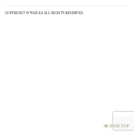
COPYRIGHT © WAILEA ALL RIGHTS RESERVED.
arrow_upward
PAGE TOP