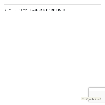
COPYRIGHT © WAILEA ALL RIGHTS RESERVED.
arrow_upward
PAGE TOP