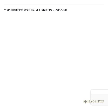
COPYRIGHT © WAILEA ALL RIGHTS RESERVED.
arrow_upward
PAGE TOP