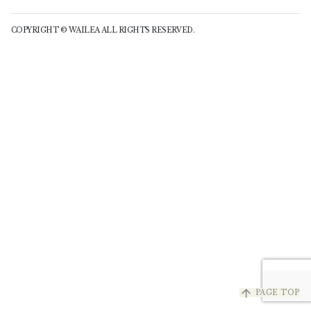
COPYRIGHT © WAILEA ALL RIGHTS RESERVED.
arrow_upward
PAGE TOP