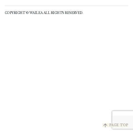
COPYRIGHT © WAILEA ALL RIGHTS RESERVED.
arrow_upward
PAGE TOP