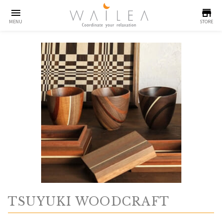
menu
store
MENU
STORE
TSUYUKI WOODCRAFT