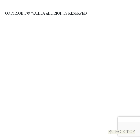
COPYRIGHT © WAILEA ALL RIGHTS RESERVED.
arrow_upward
PAGE TOP