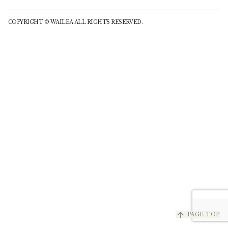
COPYRIGHT © WAILEA ALL RIGHTS RESERVED.
arrow_upward
PAGE TOP