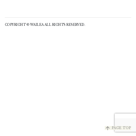
COPYRIGHT © WAILEA ALL RIGHTS RESERVED.
arrow_upward
PAGE TOP