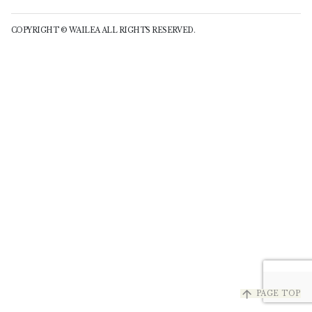
COPYRIGHT © WAILEA ALL RIGHTS RESERVED.
arrow_upward
PAGE TOP