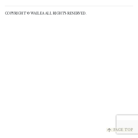
COPYRIGHT © WAILEA ALL RIGHTS RESERVED.
arrow_upward
PAGE TOP