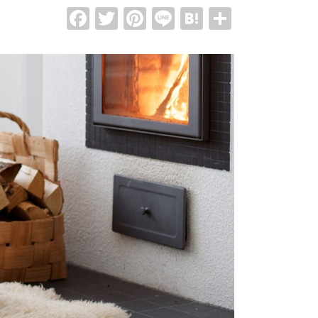
Facebook
Twitter
Pinterest
Line
Hatena
共
有