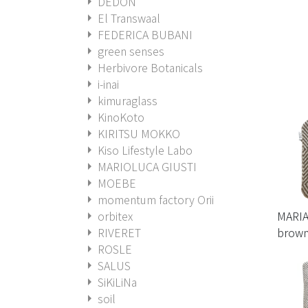
arrow_right
DEDON
arrow_right
El Transwaal
arrow_right
FEDERICA BUBANI
arrow_right
green senses
arrow_right
Herbivore Botanicals
arrow_right
i-inai
arrow_right
kimuraglass
arrow_right
KinoKoto
arrow_right
KIRITSU MOKKO
arrow_right
Kiso Lifestyle Labo
arrow_right
MARIOLUCA GIUSTI
arrow_right
MOEBE
arrow_right
momentum factory Orii
MARI
arrow_right
orbitex
brown
arrow_right
RIVERET
arrow_right
ROSLE
arrow_right
SALUS
arrow_right
SiKiLiNa
arrow_right
soil