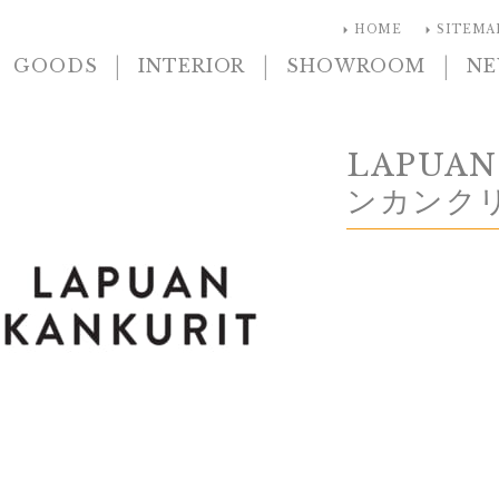
arrow_right
arrow_right
HOME
SITEMA
|
|
|
GOODS
INTERIOR
SHOWROOM
N
LAPUA
ンカンク