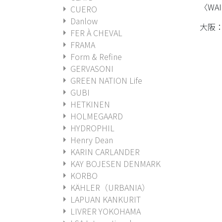
〈WA
arrow_right
CUERO
arrow_right
Danlow
大阪
arrow_right
FER À CHEVAL
arrow_right
FRAMA
arrow_right
Form & Refine
arrow_right
GERVASONI
arrow_right
GREEN NATION Life
arrow_right
GUBI
arrow_right
HETKINEN
arrow_right
HOLMEGAARD
arrow_right
HYDROPHIL
arrow_right
Henry Dean
arrow_right
KARIN CARLANDER
arrow_right
KAY BOJESEN DENMARK
arrow_right
KORBO
arrow_right
KÄHLER（URBANIA）
arrow_right
LAPUAN KANKURIT
arrow_right
LIVRER YOKOHAMA