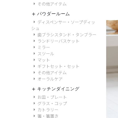
arrow_right
その他アイテム
パウダールーム
add
arrow_right
ディスペンサー・ソープディッ
シュ
arrow_right
歯ブラシスタンド・タンブラー
arrow_right
ランドリーバスケット
arrow_right
ミラー
arrow_right
スツール
arrow_right
マット
arrow_right
ギフトセット・セット
arrow_right
その他アイテム
arrow_right
オーラルケア
キッチンダイニング
add
arrow_right
お皿・プレート
arrow_right
グラス・コップ
arrow_right
カトラリー
arrow_right
箸・箸置き