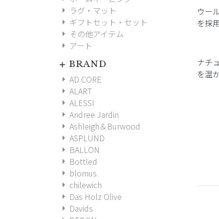
arrow_right
ラグ・マット
ウー
arrow_right
ギフトセット・セット
を採
arrow_right
その他アイテム
arrow_right
アート
ナチュ
BRAND
add
を温
arrow_right
AD CORE
arrow_right
ALART
arrow_right
ALESSI
arrow_right
Andree Jardin
arrow_right
Ashleigh＆Burwood
arrow_right
ASPLUND
arrow_right
BALLON
arrow_right
Bottled
arrow_right
blomus
arrow_right
chilewich
arrow_right
Das Holz Olive
arrow_right
Davids