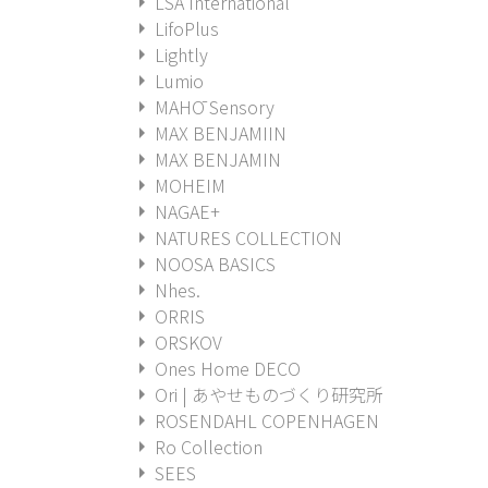
arrow_right
LSA International
arrow_right
LifoPlus
arrow_right
Lightly
arrow_right
Lumio
arrow_right
MAHŌ Sensory
arrow_right
MAX BENJAMIIN
arrow_right
MAX BENJAMIN
arrow_right
MOHEIM
arrow_right
NAGAE+
arrow_right
NATURES COLLECTION
arrow_right
NOOSA BASICS
arrow_right
Nhes.
arrow_right
ORRIS
arrow_right
ORSKOV
arrow_right
Ones Home DECO
arrow_right
Ori | あやせものづくり研究所
arrow_right
ROSENDAHL COPENHAGEN
arrow_right
Ro Collection
arrow_right
SEES