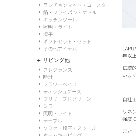
arrow_right
ランチョンマット・コースター
arrow_right
鍋・フライパン・ケトル
arrow_right
キッチンツール
arrow_right
照明・ライト
arrow_right
椅子
arrow_right
ギフトセット・セット
LAP
arrow_right
その他アイテム
年以
リビング他
add
伝統
arrow_right
フレグランス
いま
arrow_right
時計
arrow_right
フラワーベイス
arrow_right
ティッシュケース
arrow_right
プリザーブドグリーン
自社
arrow_right
ミラー
リネン
arrow_right
照明・ライト
強度
arrow_right
テーブル
arrow_right
ソファ・椅子・スツール
また
arrow_right
ホームキーピング