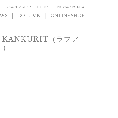
arrow_right
arrow_right
arrow_right
P
CONTACT US
LINK
PRIVACY POLICY
|
|
EWS
COLUMN
ONLINESHOP
N KANKURIT（ラプア
リ）