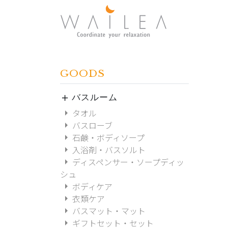
GOODS
バスルーム
add
arrow_right
タオル
arrow_right
バスローブ
arrow_right
石鹸・ボディソープ
arrow_right
入浴剤・バスソルト
arrow_right
ディスペンサー・ソープディッ
シュ
arrow_right
ボディケア
arrow_right
衣類ケア
arrow_right
バスマット・マット
arrow_right
ギフトセット・セット