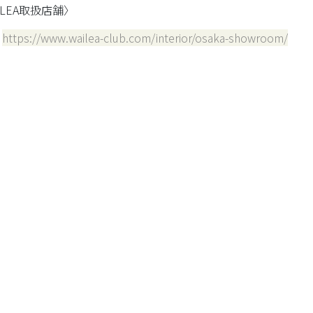
ILEA取扱店舗〉
：
https://www.wailea-club.com/interior/osaka-showroom/