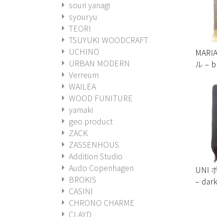
arrow_right
souri yanagi
arrow_right
syouryu
arrow_right
TEORI
arrow_right
TSUYUKI WOODCRAFT
arrow_right
UCHINO
MAR
arrow_right
URBAN MODERN
ル – b
arrow_right
Verreum
arrow_right
WAILEA
arrow_right
WOOD FUNITURE
arrow_right
yamaki
arrow_right
geo product
arrow_right
ZACK
arrow_right
ZASSENHOUS
arrow_right
Addition Studio
arrow_right
Audo Copenhagen
UNI
arrow_right
BROKIS
– dark
arrow_right
CASINI
arrow_right
CHRONO CHARME
arrow_right
CLAYD