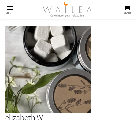
menu
store
MENU
STORE
elizabeth W