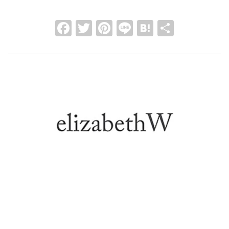
Facebook
Twitter
Pinterest
Line
Hatena
共
有