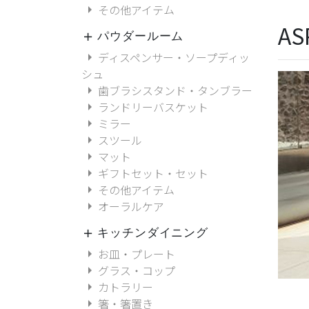
arrow_right
その他アイテム
A
パウダールーム
add
arrow_right
ディスペンサー・ソープディッ
シュ
arrow_right
歯ブラシスタンド・タンブラー
arrow_right
ランドリーバスケット
arrow_right
ミラー
arrow_right
スツール
arrow_right
マット
arrow_right
ギフトセット・セット
arrow_right
その他アイテム
arrow_right
オーラルケア
キッチンダイニング
add
arrow_right
お皿・プレート
arrow_right
グラス・コップ
arrow_right
カトラリー
arrow_right
箸・箸置き