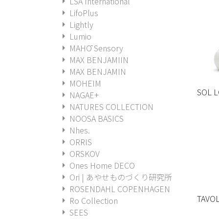
arrow_right
LSA International
arrow_right
LifoPlus
arrow_right
Lightly
arrow_right
Lumio
arrow_right
MAHŌ Sensory
arrow_right
MAX BENJAMIIN
arrow_right
MAX BENJAMIN
arrow_right
MOHEIM
SOL 
arrow_right
NAGAE+
arrow_right
NATURES COLLECTION
arrow_right
NOOSA BASICS
arrow_right
Nhes.
arrow_right
ORRIS
arrow_right
ORSKOV
arrow_right
Ones Home DECO
arrow_right
Ori | あやせものづくり研究所
arrow_right
ROSENDAHL COPENHAGEN
TAVOL
arrow_right
Ro Collection
arrow_right
SEES