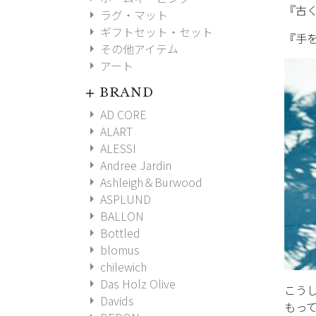
『古
arrow_right
ラグ・マット
arrow_right
ギフトセット・セット
『手
arrow_right
その他アイテム
arrow_right
アート
BRAND
add
arrow_right
AD CORE
arrow_right
ALART
arrow_right
ALESSI
arrow_right
Andree Jardin
arrow_right
Ashleigh＆Burwood
arrow_right
ASPLUND
arrow_right
BALLON
arrow_right
Bottled
arrow_right
blomus
arrow_right
chilewich
arrow_right
Das Holz Olive
こう
arrow_right
Davids
もっ