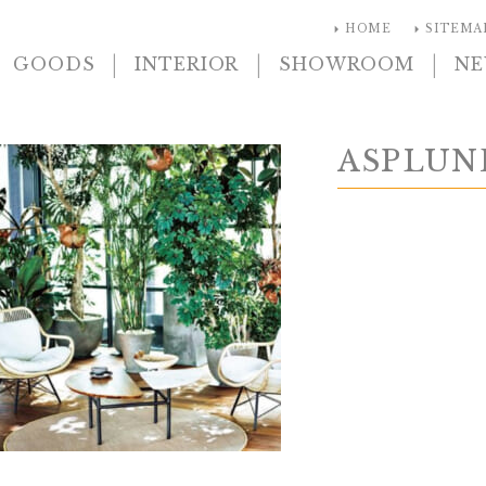
arrow_right
arrow_right
HOME
SITEMA
|
|
|
GOODS
INTERIOR
SHOWROOM
N
ASPLUN