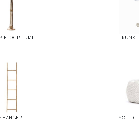
K FLOOR LUMP
TRUNK 
F HANGER
SOL CO