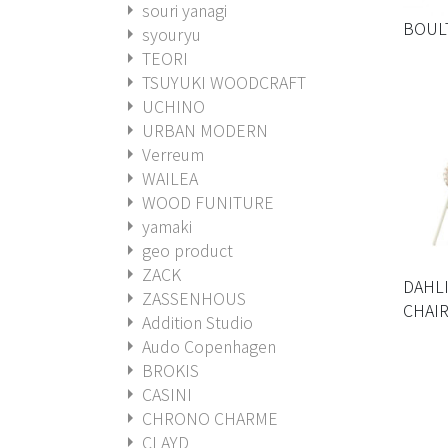
arrow_right
souri yanagi
BOUL
arrow_right
syouryu
arrow_right
TEORI
arrow_right
TSUYUKI WOODCRAFT
arrow_right
UCHINO
arrow_right
URBAN MODERN
arrow_right
Verreum
arrow_right
WAILEA
arrow_right
WOOD FUNITURE
arrow_right
yamaki
arrow_right
geo product
arrow_right
ZACK
DAH
arrow_right
ZASSENHOUS
CHAI
arrow_right
Addition Studio
arrow_right
Audo Copenhagen
arrow_right
BROKIS
arrow_right
CASINI
arrow_right
CHRONO CHARME
arrow_right
CLAYD