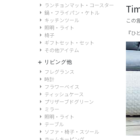
arrow_right
ランチョンマット・コースター
Ti
arrow_right
鍋・フライパン・ケトル
arrow_right
キッチンツール
この
arrow_right
照明・ライト
『ひ
arrow_right
椅子
arrow_right
ギフトセット・セット
arrow_right
その他アイテム
リビング他
add
arrow_right
フレグランス
arrow_right
時計
arrow_right
フラワーベイス
arrow_right
ティッシュケース
arrow_right
プリザーブドグリーン
arrow_right
ミラー
arrow_right
照明・ライト
arrow_right
テーブル
arrow_right
ソファ・椅子・スツール
arrow_right
ホームキーピング