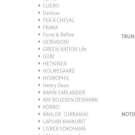
arrow_right
CUERO
arrow_right
Danlow
arrow_right
FER À CHEVAL
arrow_right
FRAMA
arrow_right
Form & Refine
TRUN
arrow_right
GERVASONI
arrow_right
GREEN NATION Life
arrow_right
GUBI
arrow_right
HETKINEN
arrow_right
HOLMEGAARD
arrow_right
HYDROPHIL
arrow_right
Henry Dean
arrow_right
KARIN CARLANDER
arrow_right
KAY BOJESEN DENMARK
arrow_right
KORBO
arrow_right
KÄHLER（URBANIA）
MOTI
arrow_right
LAPUAN KANKURIT
arrow_right
LIVRER YOKOHAMA