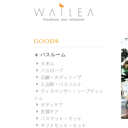
GOODS
バスルーム
add
arrow_right
タオル
arrow_right
バスローブ
arrow_right
石鹸・ボディソープ
arrow_right
入浴剤・バスソルト
arrow_right
ディスペンサー・ソープディッ
シュ
arrow_right
ボディケア
arrow_right
衣類ケア
arrow_right
バスマット・マット
arrow_right
ギフトセット・セット