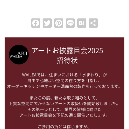
Facebook
Twitter
Pinterest
Line
Hatena
共
有