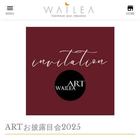
menu
store
MENU
STORE
ARTお披露目会2025