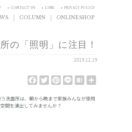
arrow_right
arrow_right
arrow_right
P
CONTACT US
LINK
PRIVACY POLICY
|
|
EWS
COLUMN
ONLINESHOP
面所の「照明」に注目！
2019.12.19
Facebook
Twitter
Pinterest
Line
Hatena
共
有
使う洗面所は、朝から晩まで家族みんなが使用
な空間を演出してみませんか？