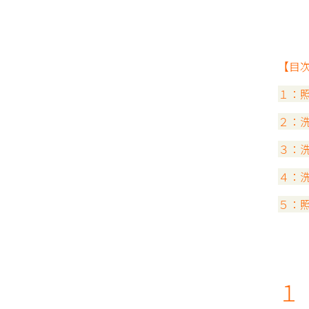
【目
１：
２：
３：
４：
５：
１