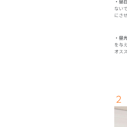
・昼
ない
にさ
・昼
を与
オス
２