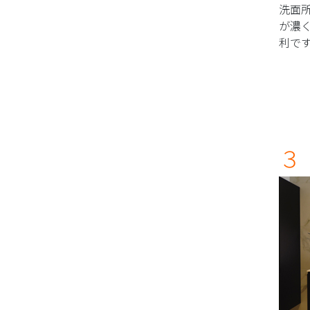
洗面
が濃
利で
３