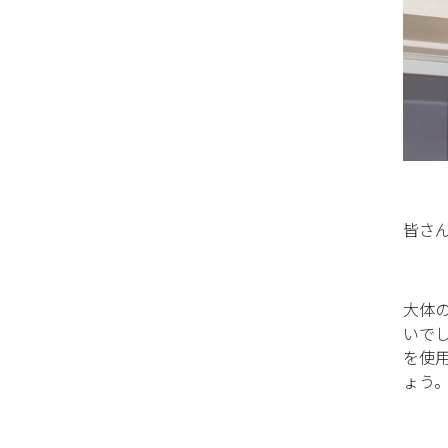
皆さ
大体
いで
を使
ょう