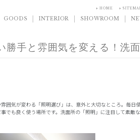
arrow_right
arrow_right
HOME
SITEMA
|
|
|
GOODS
INTERIOR
SHOWROOM
N
い勝手と雰囲気を変える！洗
や雰囲気が変わる「照明選び」は、意外と大切なところ。毎日
家事でも良く使う場所です。洗面所の「照明」に注目して素敵