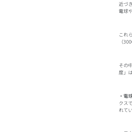
近づ
電球
これら
（30
その
度」
・電
クス
れて