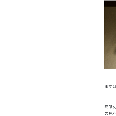
まず
照明
の色