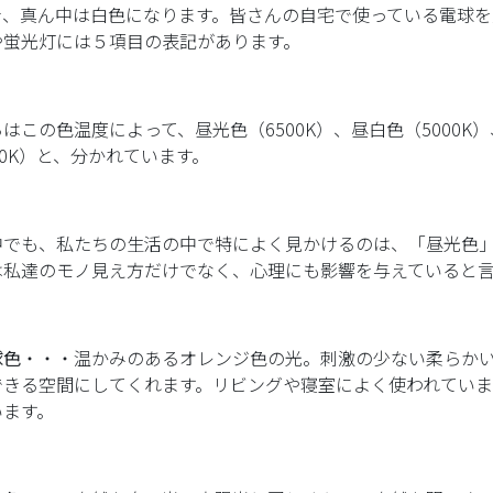
き、真ん中は白色になります。皆さんの自宅で使っている電球を
や蛍光灯には５項目の表記があります。
はこの色温度によって、昼光色（6500K）、昼白色（5000K）
00K）と、分かれています。
中でも、私たちの生活の中で特によく見かけるのは、「昼光色」
は私達のモノ見え方だけでなく、心理にも影響を与えていると言
球色
・・・温かみのあるオレンジ色の光。刺激の少ない柔らか
できる空間にしてくれます。リビングや寝室によく使われていま
います。