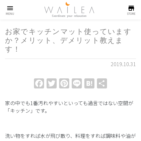
menu
store
MENU
STORE
お家でキッチンマット使っています
か？メリット、デメリット教えま
す！
2019.10.31
Facebook
Twitter
Pinterest
Line
Hatena
共
有
家の中でも1番汚れやすいといっても過言ではない空間が
「キッチン」です。
洗い物をすれば水が飛び散り、料理をすれば調味料や油が