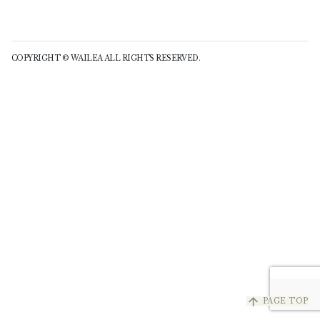
COPYRIGHT © WAILEA ALL RIGHTS RESERVED.
arrow_upward
PAGE TOP