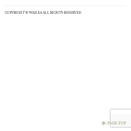
COPYRIGHT © WAILEA ALL RIGHTS RESERVED.
arrow_upward
PAGE TOP