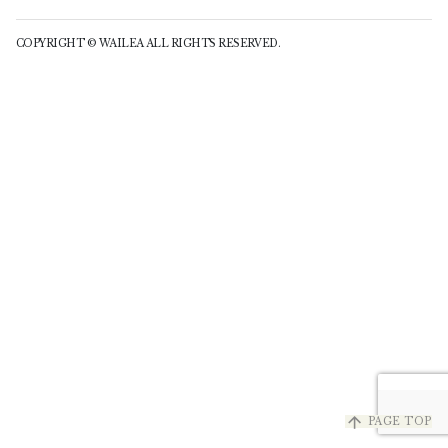
COPYRIGHT © WAILEA ALL RIGHTS RESERVED.
arrow_upward
PAGE TOP