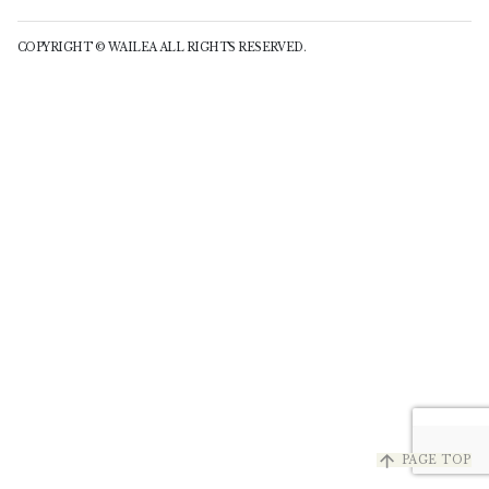
COPYRIGHT © WAILEA ALL RIGHTS RESERVED.
arrow_upward
PAGE TOP