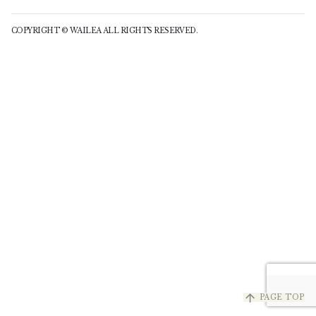
COPYRIGHT © WAILEA ALL RIGHTS RESERVED.
arrow_upward
PAGE TOP