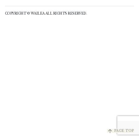
COPYRIGHT © WAILEA ALL RIGHTS RESERVED.
arrow_upward
PAGE TOP