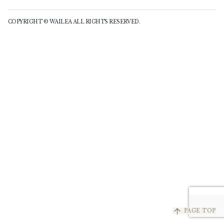
COPYRIGHT © WAILEA ALL RIGHTS RESERVED.
arrow_upward
PAGE TOP