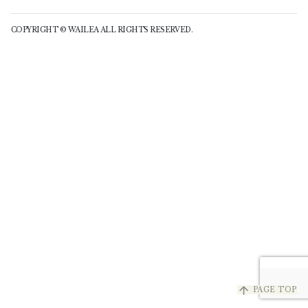
COPYRIGHT © WAILEA ALL RIGHTS RESERVED.
arrow_upward
PAGE TOP