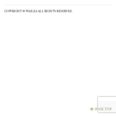
COPYRIGHT © WAILEA ALL RIGHTS RESERVED.
arrow_upward
PAGE TOP